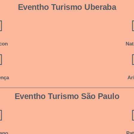
Eventho Turismo Uberaba
con
Nat
ença
Ar
Eventho Turismo São Paulo
iano
Pat