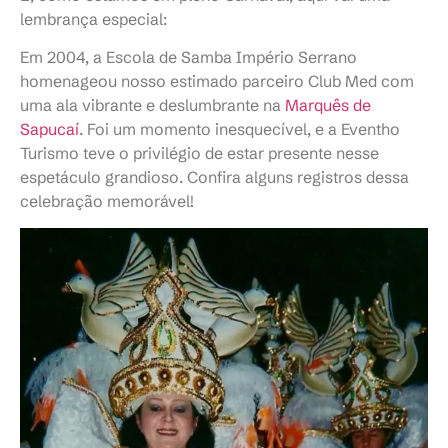
lembrança especial:
Em 2004, a Escola de Samba Império Serrano
homenageou nosso estimado parceiro Club Med com
uma ala vibrante e deslumbrante na
Marquês de
Sapucaí
. Foi um momento inesquecível, e a Eventho
Turismo teve o privilégio de estar presente nesse
espetáculo grandioso. Confira alguns registros dessa
celebração memorável!